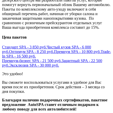
дилерского центра мы разработали пакеты услуг, которые
помогут вернуть первоначальный облик Вашему автомобилю.
Пакеты по комплексному авто-уходу включают в себя
обширный перечень работ, начиная от уборки салона и
заканчивая защитными нанопокрытиями кузова. По
сравнению с розничным прейскурантом отдельных услуг
Ваша выгода приобретения комплекса составит до 15%.
Цена пакетов
Стандарт SPA - 3 850 руб.
Чистый кузов SPA - 6 000
руб.
Оптимум SPA - 8 250 руб.
Премиум SPA - 10 800 руб.
Trade-
In SPA - 16 500 руб.
Премиум-бизнес SPA - 21 500 руб.
Защитный SPA - 22 500
руб.
Эксклюзив SPA - 30 000 руб.
Это удобно!
Вы сможете воспользоваться услугами в удобное для Вас
время после их приобретения. Срок действия – 3 месяца со
дня покупки.
Благодаря наличию подарочных сертификатов, пакетное
предложение AutoSPA станет отличным подарком к
любому поводу для всех автолюбителей!