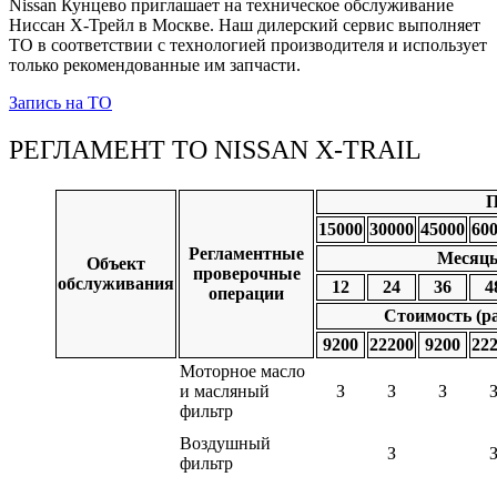
Nissan Кунцево приглашает на техническое обслуживание
Ниссан Х-Трейл в Москве. Наш дилерский сервис выполняет
ТО в соответствии с технологией производителя и использует
только рекомендованные им запчасти.
Запись на ТО
РЕГЛАМЕНТ ТО NISSAN X-TRAIL
П
15000
30000
45000
60
Регламентные
Месяцы
Объект
проверочные
обслуживания
12
24
36
4
операции
Стоимость (ра
9200
22200
9200
22
Моторное масло
и масляный
З
З
З
фильтр
Воздушный
З
фильтр