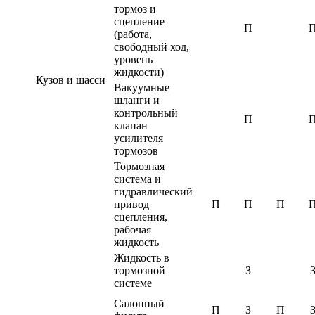
тормоз и
сцепление
П
(работа,
свободный ход,
уровень
жидкости)
Кузов и шасси
Вакуумные
шланги и
контрольный
П
клапан
усилителя
тормозов
Тормозная
система и
гидравлический
привод
П
П
П
сцепления,
рабочая
жидкость
Жидкость в
тормозной
З
системе
Салонный
П
З
П