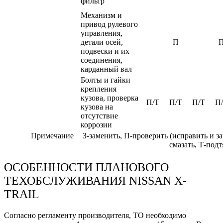
фильтр
Механизм и
привод рулевого
управления,
детали осей,
П
подвески и их
соединения,
карданный вал
Болты и гайки
крепления
кузова, проверка
П/Т
П/Т
П/Т
П
кузова на
отсутствие
коррозии
Примечание
З-заменить, П-проверить (исправить и з
смазать, Т-подт
ОСОБЕННОСТИ ПЛАНОВОГО
ТЕХОБСЛУЖИВАНИЯ NISSAN X-
TRAIL
Согласно регламенту производителя, ТО необходимо