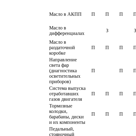
Масло в АКПП
П
П
П
Масло в
З
дифференциалах
Масло в
раздаточной
П
П
П
коробке
Направление
света фар
(диагностика
П
П
осветительных
приборов)
Система выпуска
отработавших
П
П
П
газов двигателя
Тормозные
колодки,
П
П
П
барабаны, диски
и их компоненты
Педальный,
стояночный