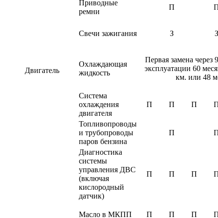
Приводные
П
ремни
Свечи зажигания
З
Первая замена через 
Охлаждающая
эксплуатации 60 меся
Двигатель
жидкость
км. или 48 
Система
охлаждения
П
П
П
двигателя
Топливопроводы
и трубопроводы
П
паров бензина
Диагностика
системы
управления ДВС
П
П
П
(включая
кислородный
датчик)
Масло в МКПП
П
П
П