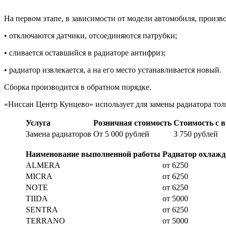
На первом этапе, в зависимости от модели автомобиля, произ
• отключаются датчики, отсоединяются патрубки;
• сливается оставшийся в радиаторе антифриз;
• радиатор извлекается, а на его место устанавливается новый.
Сборка производится в обратном порядке.
«Ниссан Центр Кунцево» использует для замены радиатора то
Услуга
Розничная стоимость
Стоимость с 
Замена радиаторов
От 5 000 рублей
3 750 рублей
Наименование выполненной работы
Радиатор охлажд
ALMERA
от 6250
MICRA
от 6250
NOTE
от 6250
TIIDA
от 5000
SENTRA
от 6250
TERRANO
от 5000